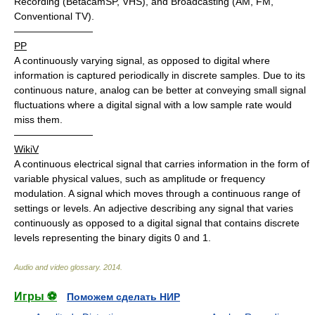
Recording (BetacamSP, VHS), and Broadcasting (AM, FM,
Conventional TV).
————————
PP
A continuously varying signal, as opposed to digital where
information is captured periodically in discrete samples. Due to its
continuous nature, analog can be better at conveying small signal
fluctuations where a digital signal with a low sample rate would
miss them.
————————
WikiV
A continuous electrical signal that carries information in the form of
variable physical values, such as amplitude or frequency
modulation. A signal which moves through a continuous range of
settings or levels. An adjective describing any signal that varies
continuously as opposed to a digital signal that contains discrete
levels representing the binary digits 0 and 1.
Audio and video glossary
.
2014
.
Игры ⚽
Поможем сделать НИР