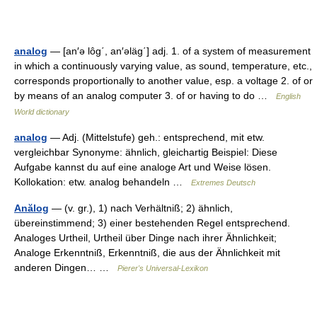
analog
— [an′ə lôg΄, an′əläg΄] adj. 1. of a system of measurement
in which a continuously varying value, as sound, temperature, etc.,
corresponds proportionally to another value, esp. a voltage 2. of or
by means of an analog computer 3. of or having to do …
English
World dictionary
analog
— Adj. (Mittelstufe) geh.: entsprechend, mit etw.
vergleichbar Synonyme: ähnlich, gleichartig Beispiel: Diese
Aufgabe kannst du auf eine analoge Art und Weise lösen.
Kollokation: etw. analog behandeln …
Extremes Deutsch
Anălog
— (v. gr.), 1) nach Verhältniß; 2) ähnlich,
übereinstimmend; 3) einer bestehenden Regel entsprechend.
Analoges Urtheil, Urtheil über Dinge nach ihrer Ähnlichkeit;
Analoge Erkenntniß, Erkenntniß, die aus der Ähnlichkeit mit
anderen Dingen… …
Pierer's Universal-Lexikon