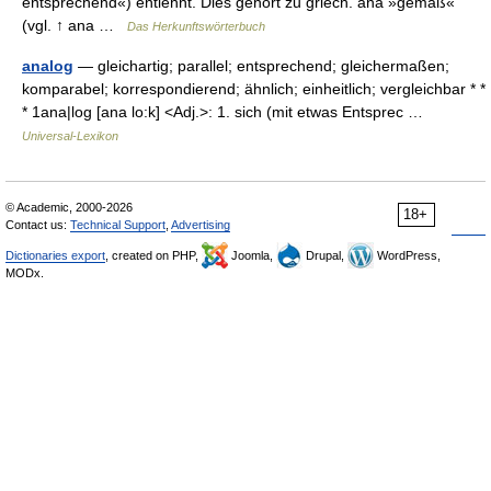
entsprechend«) entlehnt. Dies gehört zu griech. aná »gemäß«
(vgl. ↑ ana …
Das Herkunftswörterbuch
analog
— gleichartig; parallel; entsprechend; gleichermaßen;
komparabel; korrespondierend; ähnlich; einheitlich; vergleichbar * *
* 1ana|log [ana lo:k] <Adj.>: 1. sich (mit etwas Entsprec …
Universal-Lexikon
© Academic, 2000-2026
18+
Contact us:
Technical Support
,
Advertising
Dictionaries export
, created on PHP,
Joomla,
Drupal,
WordPress,
MODx.