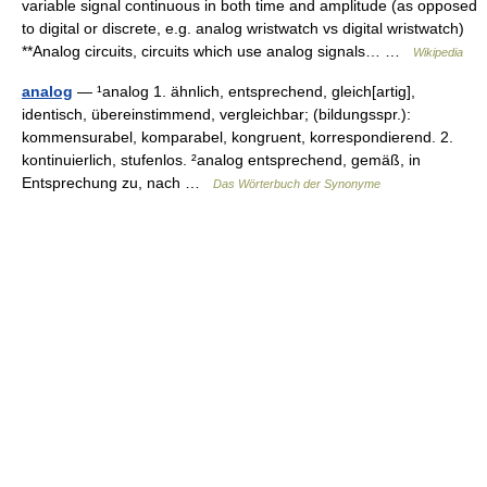
variable signal continuous in both time and amplitude (as opposed
to digital or discrete, e.g. analog wristwatch vs digital wristwatch)
**Analog circuits, circuits which use analog signals… …
Wikipedia
analog
— ¹analog 1. ähnlich, entsprechend, gleich[artig],
identisch, übereinstimmend, vergleichbar; (bildungsspr.):
kommensurabel, komparabel, kongruent, korrespondierend. 2.
kontinuierlich, stufenlos. ²analog entsprechend, gemäß, in
Entsprechung zu, nach …
Das Wörterbuch der Synonyme