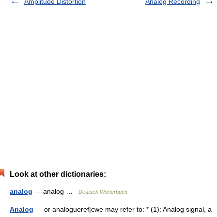
Amplitude Distortion
Analog Recording
Look at other dictionaries:
analog
— analog …
Deutsch Wörterbuch
Analog
— or analogueref|cwe may refer to: * (1): Analog signal, a