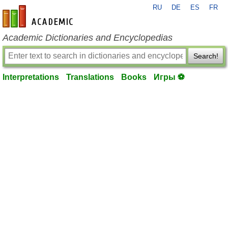
RU
DE
ES
FR
en-academic.com
Academic Dictionaries and Encyclopedias
Search!
Interpretations
Translations
Books
Игры ⚽